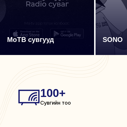
МоТВ сувгууд
SONO
100
+
Сувгийн тоо