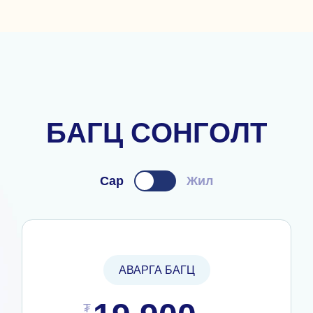
Б
А
Г
Ц
С
О
Н
Г
О
Л
Т
Сар
Жил
АВАРГА БАГЦ
₮