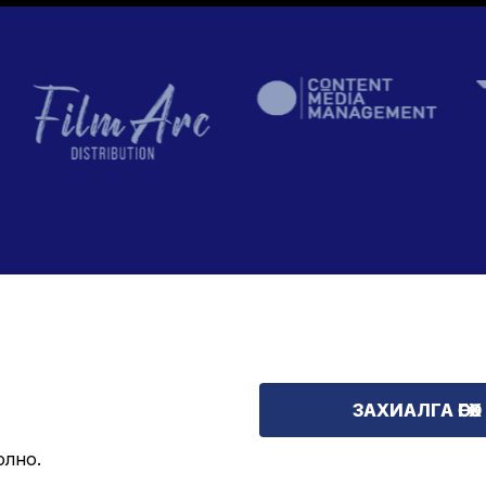
ЗАХИАЛГА ӨГӨХ
олно
.