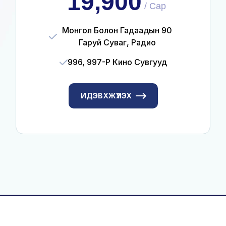
19,900
/
Сар
Монгол Болон Гадаадын 90
Гаруй Суваг, Радио
996, 997-Р Кино Сувгууд
ИДЭВХЖҮҮЛЭХ
opyright ©2026
Монголсат Нэтворкс ХХК
| All Right Reserv