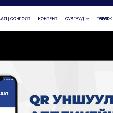
БАГЦ СОНГОЛТ
КОНТЕНТ
СУВГУУД
ТӨХӨӨРӨМЖ