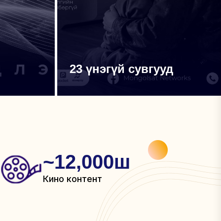
23 үнэгүй сувгууд
~
12,000
ш
Кино контент