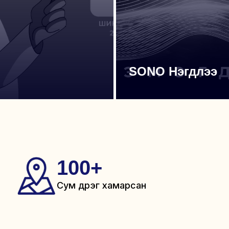
SONO Нэгдлээ
100
+
Сум дүүрэг хамарсан