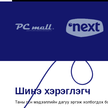
Шинэ хэрэглэгч
Таны өгсөн мэдээллийн дагуу эргэж холбогдох б